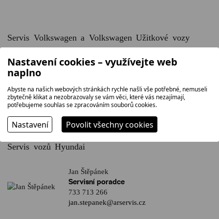
Servis Volkswagen a Volkswagen Užitkové vozy
Nastavení cookies – využívejte web
Jiří Kadlec
naplno
Servisní poradce a servisní poradce
pro příjem vozu po nehodách
Abyste na našich webových stránkách rychle našli vše potřebné, nemuseli
603 894 796
zbytečně klikat a nezobrazovaly se vám věci, které vás nezajímají,
jiri.kadlec@arservis.cz
potřebujeme souhlas se zpracováním souborů cookies.
Nastavení
Povolit všechny cookies
Servis vozů Hyundai
Jan Štěpánek
Servisní poradce
733 713 266
jan.stepanek@arservis.cz