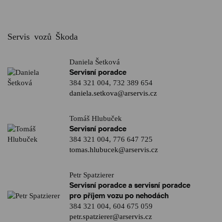
Servis vozů Škoda
Daniela Šetková
Servisní poradce
384 321 004
,
732 389 654
daniela.setkova@arservis.cz
Tomáš Hlubuček
Servisní poradce
384 321 004
,
776 647 725
tomas.hlubucek@arservis.cz
Petr Spatzierer
Servisní poradce a servisní poradce
pro příjem vozu po nehodách
384 321 004
,
604 675 059
petr.spatzierer@arservis.cz