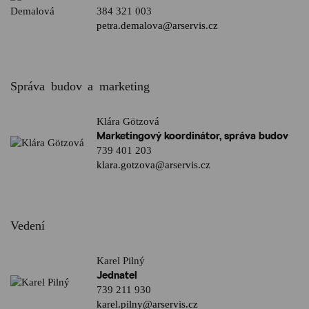
384 321 003
petra.demalova@arservis.cz
Správa budov a marketing
Klára Götzová
Marketingový koordinátor, správa budov
739 401 203
klara.gotzova@arservis.cz
Vedení
Karel Pilný
Jednatel
739 211 930
karel.pilny@arservis.cz