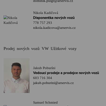
dominik.pulgr@arservis.cz
Nikola Kadičová
Disponentka nových vozů
778 757 293
nikola.kadicova@arservis.cz
Prodej nových vozů VW Užitkové vozy
Jakub Poburíni
Vedoucí prodeje a prodejce nových vozů
603 716 304
jakub.poburini@arservis.cz
Samuel Schmied