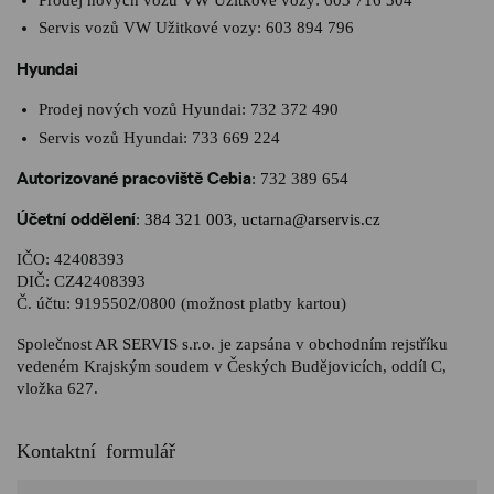
Servis vozů VW Užitkové vozy:
603 894 796
Hyundai
Prodej nových vozů Hyundai:
732 372 490
Servis vozů Hyundai:
733 669 224
Autorizované pracoviště Cebia
:
732 389 654
Účetní oddělení
:
384 321 003
,
uctarna@arservis.cz
IČO: 42408393
DIČ: CZ42408393
Č. účtu: 9195502/0800 (možnost platby kartou)
Společnost AR SERVIS s.r.o. je zapsána v obchodním rejstříku
vedeném Krajským soudem v Českých Budějovicích, oddíl C,
vložka 627.
Kontaktní formulář