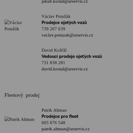
jakub.kostal@arservis.cz
Václav Potužák
Prodejce ojetých vozů
739 207 639
vaclav.potuzak@arservis.cz
David Košťál
Vedoucí prodeje ojetých vozů
731 838 281
david.kostal@arservis.cz
Fleetový prodej
Patrik Altman
Prodejce pro fleet
605 876 548
patrik.altman@arservis.cz