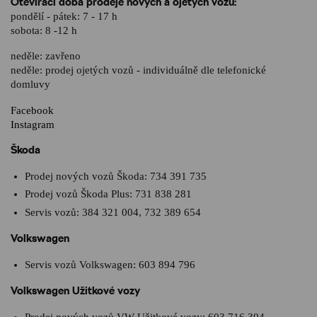
Otevírací doba prodeje nových a ojetých vozů:
pondělí - pátek: 7 - 17 h
sobota: 8 -12 h
neděle: zavřeno
neděle: prodej ojetých vozů - individuálně dle telefonické
domluvy
Facebook
Instagram
Škoda
Prodej nových vozů Škoda:
734 391 735
Prodej vozů Škoda Plus:
731 838 281
Servis vozů:
384 321 004
,
732 389 654
Volkswagen
Servis vozů Volkswagen:
603 894 796
Volkswagen Užitkové vozy
Prodej nových vozů VW Užitkové vozy:
603 716 304