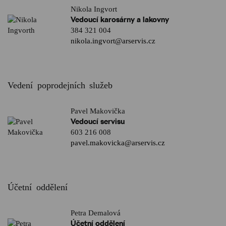
Nikola Ingvort
Vedoucí karosárny a lakovny
384 321 004
nikola.ingvort@arservis.cz
Vedení poprodejních služeb
Pavel Makovička
Vedoucí servisu
603 216 008
pavel.makovicka@arservis.cz
Účetní oddělení
Petra Demalová
Účetní oddělení