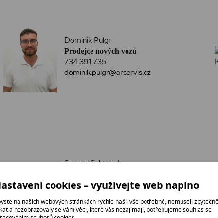
Dominik Pulgr
Prodejce nových vozů
734 391 735
dominik.pulgr@arservis.cz
Samuel Schmied
Prodejce nových vozů
astavení cookies – využívejte web naplno
730 178 785
samuel.schmied@arservis.cz
yste na našich webových stránkách rychle našli vše potřebné, nemuseli zbytečn
ikat a nezobrazovaly se vám věci, které vás nezajímají, potřebujeme souhlas se
racováním souborů cookies.