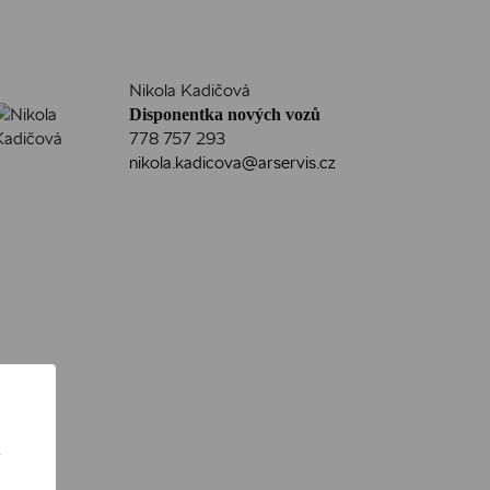
Nikola Kadičová
Disponentka nových vozů
778 757 293
nikola.kadicova@arservis.cz
ě