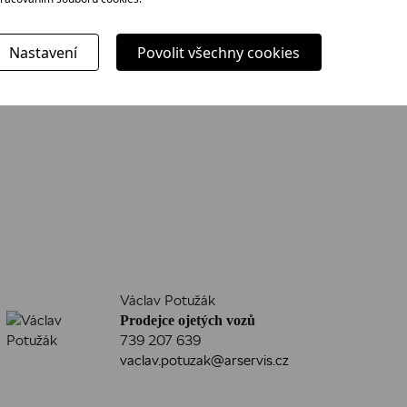
Nastavení
Povolit všechny cookies
Václav Potužák
Prodejce ojetých vozů
739 207 639
vaclav.potuzak@arservis.cz