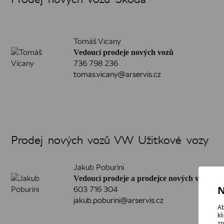
Tomáš Vicany
Vedoucí prodeje nových vozů
736 798 236
tomas.vicany@arservis.cz
Prodej nových vozů VW Užitkové vozy
Jakub Poburíni
Vedoucí prodeje a prodejce nových vozů
N
603 716 304
jakub.poburini@arservis.cz
Ab
kl
zp