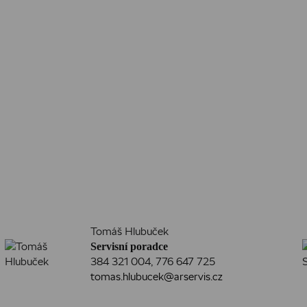
Tomáš Hlubuček
Servisní poradce
384 321 004
,
776 647 725
tomas.hlubucek@arservis.cz