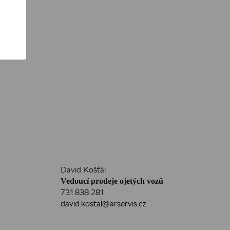
David Košťál
Vedoucí prodeje ojetých vozů
731 838 281
david.kostal@arservis.cz