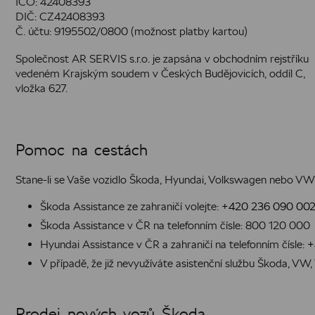
IČO: 42408393
DIČ: CZ42408393
Č. účtu: 9195502/0800 (možnost platby kartou)
Společnost AR SERVIS s.r.o. je zapsána v obchodním rejstříku
vedeném Krajským soudem v Českých Budějovicích, oddíl C,
vložka 627.
Pomoc na cestách
Stane-li se Vaše vozidlo Škoda, Hyundai, Volkswagen nebo VW 
Škoda Assistance ze zahraničí volejte:
+420 236 090 00
Škoda Assistance v ČR na telefonním čísle:
800 120 000
Hyundai Assistance v ČR a zahraničí na telefonním čísle:
+
V případě, že již nevyužíváte asistenční službu Škoda
Prodej nových vozů Škoda