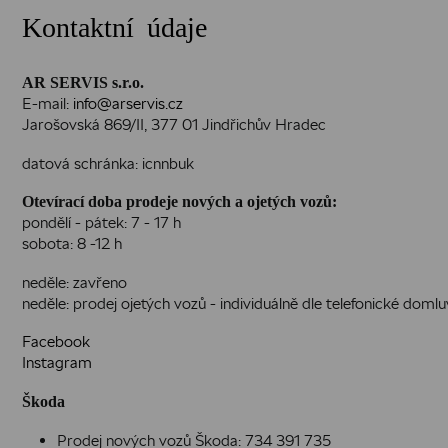
Kontaktní údaje
AR SERVIS s.r.o.
E-mail:
info@arservis.cz
Jarošovská 869/II, 377 01 Jindřichův Hradec
datová schránka: icnnbuk
Otevírací doba prodeje nových a ojetých vozů:
pondělí - pátek: 7 - 17 h
sobota: 8 -12 h
neděle: zavřeno
neděle: prodej ojetých vozů - individuálně dle telefonické doml
Facebook
Instagram
Škoda
Prodej nových vozů Škoda:
734 391 735