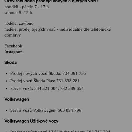
Otevírací doba prodeje nových a ojetých vozů:
pondělí - pátek: 7 - 17 h
sobota: 8 -12 h
neděle: zavřeno
neděle: prodej ojetých vozů - individuálně dle telefonické
domluvy
Facebook
Instagram
Škoda
Prodej nových vozů Škoda:
734 391 735
Prodej vozů Škoda Plus:
731 838 281
Servis vozů:
384 321 004
,
732 389 654
Volkswagen
Servis vozů Volkswagen:
603 894 796
Volkswagen Užitkové vozy
Prodej nových vozů VW Užitkové vozy:
603 716 304