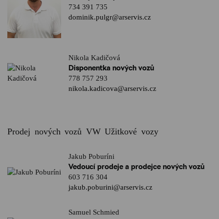
734 391 735
dominik.pulgr@arservis.cz
Nikola Kadičová
Disponentka nových vozů
778 757 293
nikola.kadicova@arservis.cz
Prodej nových vozů VW Užitkové vozy
Jakub Poburíni
Vedoucí prodeje a prodejce nových vozů
603 716 304
jakub.poburini@arservis.cz
Samuel Schmied