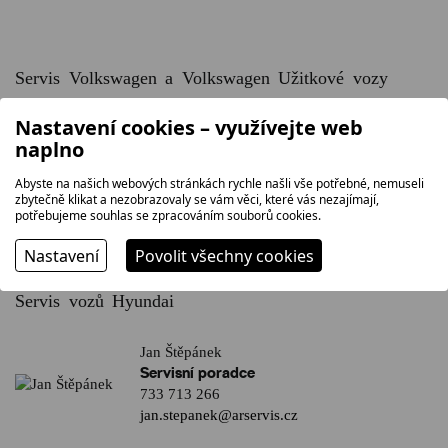
Servis Volkswagen a Volkswagen Užitkové vozy
Nastavení cookies – využívejte web
Jiří Kadlec
naplno
Servisní poradce a servisní poradce
pro příjem vozu po nehodách
Abyste na našich webových stránkách rychle našli vše potřebné, nemuseli
603 894 796
zbytečně klikat a nezobrazovaly se vám věci, které vás nezajímají,
jiri.kadlec@arservis.cz
potřebujeme souhlas se zpracováním souborů cookies.
Nastavení
Povolit všechny cookies
Servis vozů Hyundai
Jan Štěpánek
Servisní poradce
733 713 266
jan.stepanek@arservis.cz