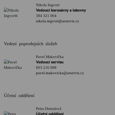
Nikola Ingvort
Vedoucí karosárny a lakovny
384 321 004
nikola.ingvort@arservis.cz
Vedení poprodejních služeb
Pavel Makovička
Vedoucí servisu
603 216 008
pavel.makovicka@arservis.cz
Účetní oddělení
Petra Demalová
Účetní oddělení