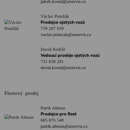
jakub.kostal@arservis.cz
Václav Potužák
Prodejce ojetých vozů
739 207 639
vaclav.potuzak@arservis.cz
David Košťál
Vedoucí prodeje ojetých vozů
731 838 281
david.kostal@arservis.cz
Fleetový prodej
Patrik Altman
Prodejce pro fleet
605 876 548
patrik.altman@arservis.cz