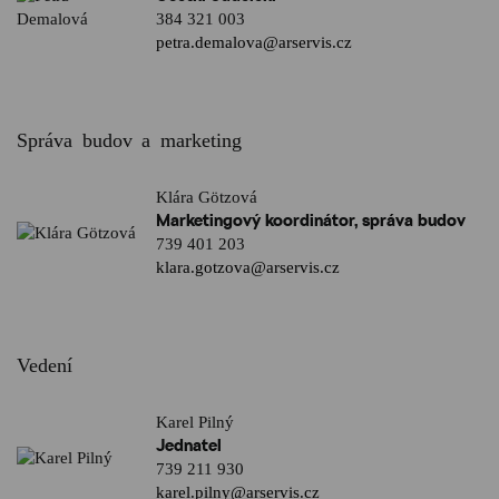
384 321 003
petra.demalova@arservis.cz
Správa budov a marketing
Klára Götzová
Marketingový koordinátor, správa budov
739 401 203
klara.gotzova@arservis.cz
Vedení
Karel Pilný
Jednatel
739 211 930
karel.pilny@arservis.cz