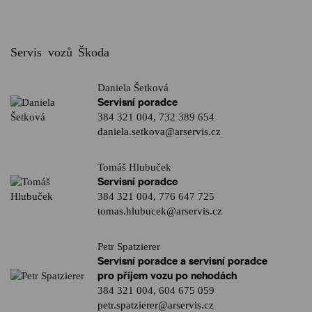
Servis vozů Škoda
Daniela Šetková
Servisní poradce
384 321 004
,
732 389 654
daniela.setkova@arservis.cz
Tomáš Hlubuček
Servisní poradce
384 321 004
,
776 647 725
tomas.hlubucek@arservis.cz
Petr Spatzierer
Servisní poradce a servisní poradce
pro příjem vozu po nehodách
384 321 004
,
604 675 059
petr.spatzierer@arservis.cz