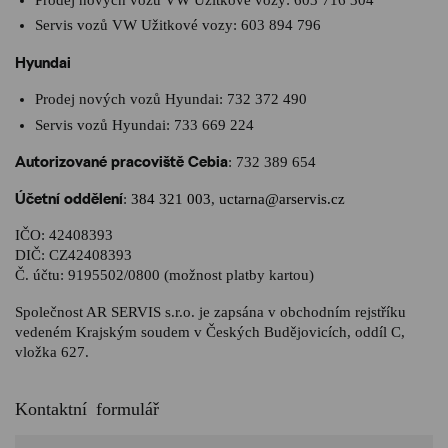
Servis vozů VW Užitkové vozy:
603 894 796
Hyundai
Prodej nových vozů Hyundai:
732 372 490
Servis vozů Hyundai:
733 669 224
Autorizované pracoviště Cebia
:
732 389 654
Účetní oddělení
:
384 321 003
,
uctarna@arservis.cz
IČO: 42408393
DIČ: CZ42408393
Č. účtu: 9195502/0800 (možnost platby kartou)
Společnost AR SERVIS s.r.o. je zapsána v obchodním rejstříku
vedeném Krajským soudem v Českých Budějovicích, oddíl C,
vložka 627.
Kontaktní formulář