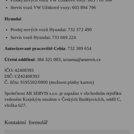
Servis vozů VW Užitkové vozy:
603 894 796
Hyundai
Prodej nových vozů Hyundai:
732 372 490
Servis vozů Hyundai:
733 669 224
Autorizované pracoviště Cebia
:
732 389 654
Účetní oddělení
:
384 321 003
,
uctarna@arservis.cz
IČO: 42408393
DIČ: CZ42408393
Č. účtu: 9195502/0800 (možnost platby kartou)
Společnost AR SERVIS s.r.o. je zapsána v obchodním rejstříku
vedeném Krajským soudem v Českých Budějovicích, oddíl C,
vložka 627.
Kontaktní formulář