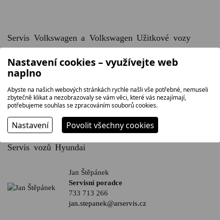
Servis Volkswagen a Volkswagen Užitkové vozy
Nastavení cookies – využívejte web
Jiří Kadlec
naplno
Servisní poradce a servisní poradce
pro příjem vozu po nehodách
Abyste na našich webových stránkách rychle našli vše potřebné, nemuseli
603 894 796
zbytečně klikat a nezobrazovaly se vám věci, které vás nezajímají,
jiri.kadlec@arservis.cz
potřebujeme souhlas se zpracováním souborů cookies.
Nastavení
Povolit všechny cookies
Servis vozů Hyundai
Jan Štěpánek
Servisní poradce
733 713 266
jan.stepanek@arservis.cz