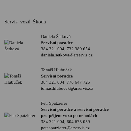
Servis vozů Škoda
Daniela Šetková
Servisní poradce
384 321 004
,
732 389 654
daniela.setkova@arservis.cz
Tomáš Hlubuček
Servisní poradce
384 321 004
,
776 647 725
tomas.hlubucek@arservis.cz
Petr Spatzierer
Servisní poradce a servisní poradce
pro příjem vozu po nehodách
384 321 004
,
604 675 059
petr.spatzierer@arservis.cz