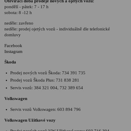
Otevírací doba prodeje nových a ojetých vozů:
pondělí - pátek: 7 - 17 h
sobota: 8 -12 h
neděle: zavřeno
neděle: prodej ojetých vozů - individuálně dle telefonické
domluvy
Facebook
Instagram
Škoda
Prodej nových vozů Škoda:
734 391 735
Prodej vozů Škoda Plus:
731 838 281
Servis vozů:
384 321 004
,
732 389 654
Volkswagen
Servis vozů Volkswagen:
603 894 796
Volkswagen Užitkové vozy
Prodej nových vozů VW Užitkové vozy:
603 716 304