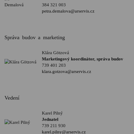
384 321 003
petra.demalova@arservis.cz
Správa budov a marketing
Klára Götzová
Marketingový koordinátor, správa budov
739 401 203
klara.gotzova@arservis.cz
Vedení
Karel Pilný
Jednatel
739 211 930
karel.pilny@arservis.cz