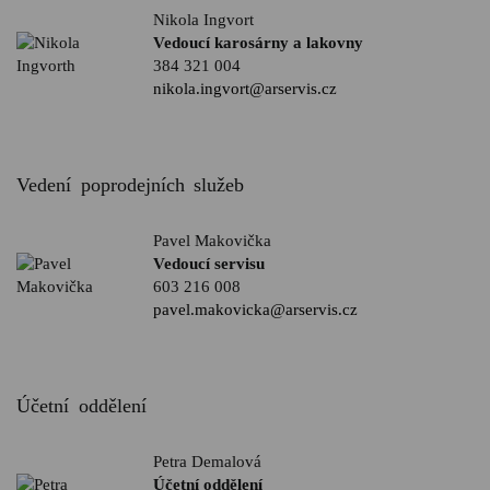
Nikola Ingvort
Vedoucí karosárny a lakovny
384 321 004
nikola.ingvort@arservis.cz
Vedení poprodejních služeb
Pavel Makovička
Vedoucí servisu
603 216 008
pavel.makovicka@arservis.cz
Účetní oddělení
Petra Demalová
Účetní oddělení