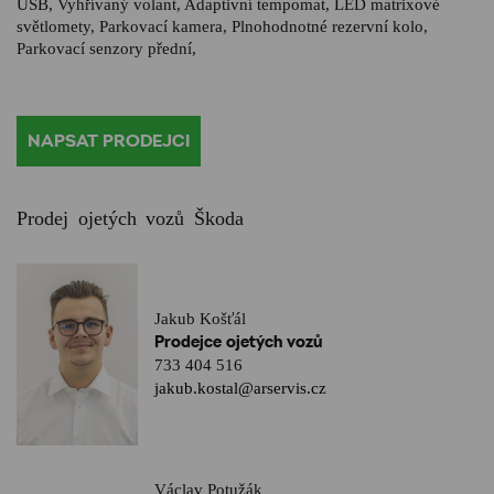
USB, Vyhřívaný volant, Adaptivní tempomat, LED matrixové
světlomety, Parkovací kamera, Plnohodnotné rezervní kolo,
Parkovací senzory přední,
NAPSAT PRODEJCI
Prodej ojetých vozů Škoda
Jakub Košťál
Prodejce ojetých vozů
733 404 516
jakub.kostal@arservis.cz
Václav Potužák