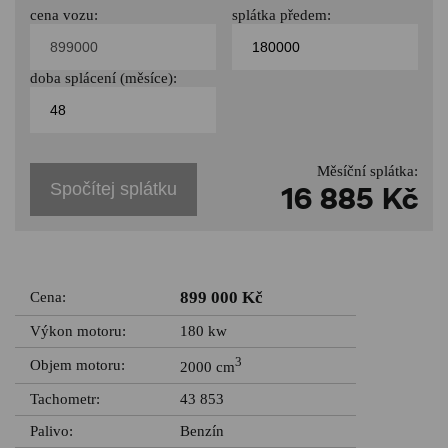
cena vozu:
splátka předem:
doba splácení (měsíce):
Měsíční splátka:
Spočítej splátku
16 885 Kč
899 000 Kč
Cena:
Výkon motoru:
180 kw
3
Objem motoru:
2000 cm
Tachometr:
43 853
Palivo:
Benzín