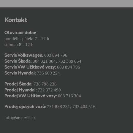
Kontakt
Otevírací doba:
pondělí - pátek: 7 - 17 h
sobota: 8 - 12 h
Servis Volkswagen:
603 894 796
Servis Škoda:
384 321 004
,
732 389 654
Servis VW Užitkové vozy:
603 894 796
Servis Hyundai:
733 669 224
Prodej Škoda:
736 798 236
Prodej Hyundai:
732 372 490
Prodej VW Užitkové vozy:
603 716 304
Prodej ojetých vozů:
731 838 281
,
733 404 516
info@arservis.cz