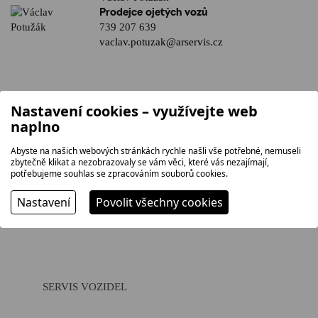
Prodejce ojetých vozů
739 207 639
vaclav.potuzak@arservis.cz
Nastavení cookies – využívejte web
naplno
Abyste na našich webových stránkách rychle našli vše potřebné, nemuseli
PŘEDVÁDĚCÍ JÍZDA
SKLADOVÉ VOZY
zbytečně klikat a nezobrazovaly se vám věci, které vás nezajímají,
potřebujeme souhlas se zpracováním souborů cookies.
Nastavení
Povolit všechny cookies
OPERATIVNÍ LEASING
FINANCOVÁNÍ
SERVIS VOZIDEL