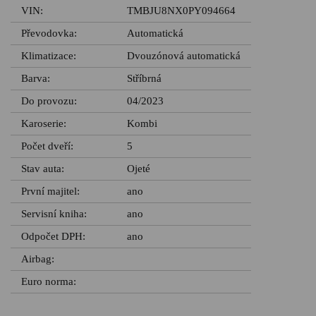
VIN:
TMBJU8NX0PY094664
Převodovka:
Automatická
Klimatizace:
Dvouzónová automatická
Barva:
Stříbrná
Do provozu:
04/2023
Karoserie:
Kombi
Počet dveří:
5
Stav auta:
Ojeté
První majitel:
ano
Servisní kniha:
ano
Odpočet DPH:
ano
Airbag:
Euro norma: