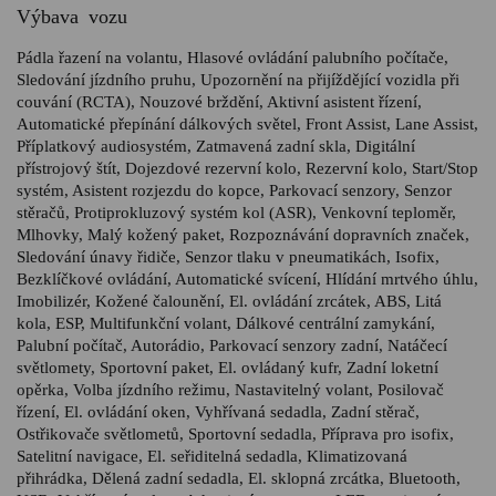
Výbava vozu
Pádla řazení na volantu, Hlasové ovládání palubního počítače,
Sledování jízdního pruhu, Upozornění na přijíždějící vozidla při
couvání (RCTA), Nouzové brždění, Aktivní asistent řízení,
Automatické přepínání dálkových světel, Front Assist, Lane Assist,
Příplatkový audiosystém, Zatmavená zadní skla, Digitální
přístrojový štít, Dojezdové rezervní kolo, Rezervní kolo, Start/Stop
systém, Asistent rozjezdu do kopce, Parkovací senzory, Senzor
stěračů, Protiprokluzový systém kol (ASR), Venkovní teploměr,
Mlhovky, Malý kožený paket, Rozpoznávání dopravních značek,
Sledování únavy řidiče, Senzor tlaku v pneumatikách, Isofix,
Bezklíčkové ovládání, Automatické svícení, Hlídání mrtvého úhlu,
Imobilizér, Kožené čalounění, El. ovládání zrcátek, ABS, Litá
kola, ESP, Multifunkční volant, Dálkové centrální zamykání,
Palubní počítač, Autorádio, Parkovací senzory zadní, Natáčecí
světlomety, Sportovní paket, El. ovládaný kufr, Zadní loketní
opěrka, Volba jízdního režimu, Nastavitelný volant, Posilovač
řízení, El. ovládání oken, Vyhřívaná sedadla, Zadní stěrač,
Ostřikovače světlometů, Sportovní sedadla, Příprava pro isofix,
Satelitní navigace, El. seřiditelná sedadla, Klimatizovaná
přihrádka, Dělená zadní sedadla, El. sklopná zrcátka, Bluetooth,