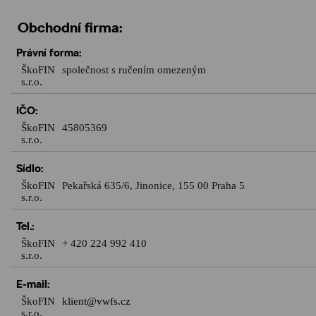
Obchodní firma:
Právní forma:
ŠkoFIN
společnost s ručením omezeným
s.r.o.
IČO:
ŠkoFIN
45805369
s.r.o.
Sídlo
:
ŠkoFIN
Pekařská 635/6, Jinonice, 155 00 Praha 5
s.r.o.
Tel.:
ŠkoFIN
+ 420 224 992 410
s.r.o.
E-mail:
ŠkoFIN
klient@vwfs.cz
s.r.o.