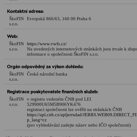
Kontaktní adresa:
ŠkoFIN
Evropská 866/63, 160 00 Praha 6
s.r.o.
Web:
ŠkoFIN
https://www.vwfs.cz/
s.r.o.
Na uvedených internetových stránkách jsou trvale k disp
informace o společnosti ŠkoFIN s.r.o.
Orgán odpovědný za výkon dohledu:
ŠkoFIN
Česká národní banka
s.r.o.
Registrace poskytovatele finančních služeb:
ŠkoFIN
v registru vedeném ČNB pod LEI
s.r.o.
529900U65M5B906YK476
registraci společnosti lze ověřit na stránkách ČNB
https://apl.cnb.cz/apljerrsdad/JERRS.WEB09.DIRECT_F
p_lang=cz
(pro vyhledávání zadejte název nebo IČO společnosti)