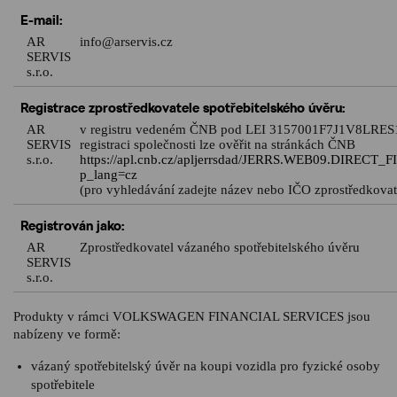
E-mail:
AR
info@arservis.cz
SERVIS
s.r.o.
Registrace zprostředkovatele spotřebitelského úvěru:
AR
v registru vedeném ČNB pod LEI 3157001F7J1V8LRES
SERVIS
registraci společnosti lze ověřit na stránkách ČNB
s.r.o.
https://apl.cnb.cz/apljerrsdad/JERRS.WEB09.DIRECT_
p_lang=cz
(pro vyhledávání zadejte název nebo IČO zprostředkovat
Registrován jako:
AR
Zprostředkovatel vázaného spotřebitelského úvěru
SERVIS
s.r.o.
Produkty v rámci VOLKSWAGEN FINANCIAL SERVICES jsou
nabízeny ve formě:
vázaný spotřebitelský úvěr na koupi vozidla pro fyzické osoby
spotřebitele