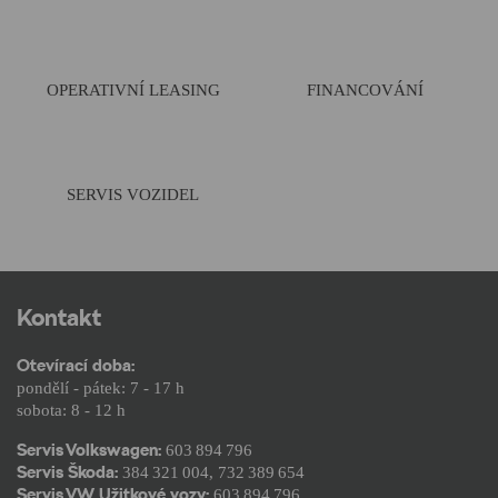
OPERATIVNÍ LEASING
FINANCOVÁNÍ
SERVIS VOZIDEL
Kontakt
Otevírací doba:
pondělí - pátek: 7 - 17 h
sobota: 8 - 12 h
Servis Volkswagen:
603 894 796
Servis Škoda:
384 321 004
,
732 389 654
Servis VW Užitkové vozy:
603 894 796