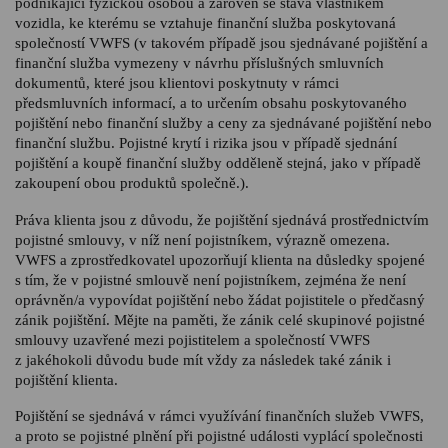
podnikající fyzickou osobou a zároveň se stává vlastníkem
vozidla, ke kterému se vztahuje finanční služba poskytovaná
společností VWFS (v takovém případě jsou sjednávané pojištění a
finanční služba vymezeny v návrhu příslušných smluvních
dokumentů, které jsou klientovi poskytnuty v rámci
předsmluvních informací, a to určením obsahu poskytovaného
pojištění nebo finanční služby a ceny za sjednávané pojištění nebo
finanční službu. Pojistné krytí i rizika jsou v případě sjednání
pojištění a koupě finanční služby odděleně stejná, jako v případě
zakoupení obou produktů společně.).
Práva klienta jsou z důvodu, že pojištění sjednává prostřednictvím
pojistné smlouvy, v níž není pojistníkem, výrazně omezena.
VWFS a zprostředkovatel upozorňují klienta na důsledky spojené
s tím, že v pojistné smlouvě není pojistníkem, zejména že není
oprávněn/a vypovídat pojištění nebo žádat pojistitele o předčasný
zánik pojištění. Mějte na paměti, že zánik celé skupinové pojistné
smlouvy uzavřené mezi pojistitelem a společností VWFS
z jakéhokoli důvodu bude mít vždy za následek také zánik i
pojištění klienta.
Pojištění se sjednává v rámci využívání finančních služeb VWFS,
a proto se pojistné plnění při pojistné události vyplácí společnosti