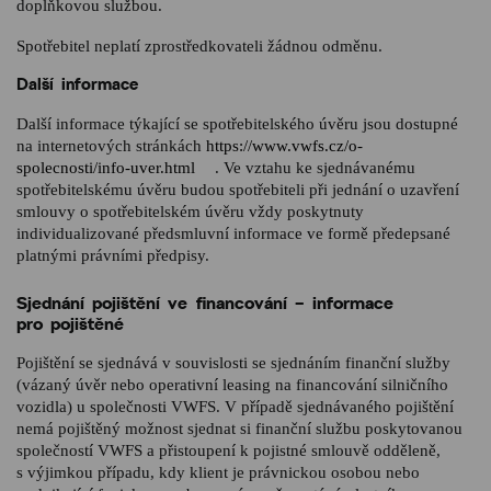
doplňkovou službou.
Spotřebitel neplatí zprostředkovateli žádnou odměnu.
Další informace
Další informace týkající se spotřebitelského úvěru jsou dostupné
na internetových stránkách
https://www.vwfs.cz/o-
spolecnosti/info-uver.html
. Ve vztahu ke sjednávanému
spotřebitelskému úvěru budou spotřebiteli při jednání o uzavření
smlouvy o spotřebitelském úvěru vždy poskytnuty
individualizované předsmluvní informace ve formě předepsané
platnými právními předpisy.
Sjednání pojištění ve financování – informace
pro pojištěné
Pojištění se sjednává v souvislosti se sjednáním finanční služby
(vázaný úvěr nebo operativní leasing na financování silničního
vozidla) u společnosti VWFS. V případě sjednávaného pojištění
nemá pojištěný možnost sjednat si finanční službu poskytovanou
společností VWFS a přistoupení k pojistné smlouvě odděleně,
s výjimkou případu, kdy klient je právnickou osobou nebo