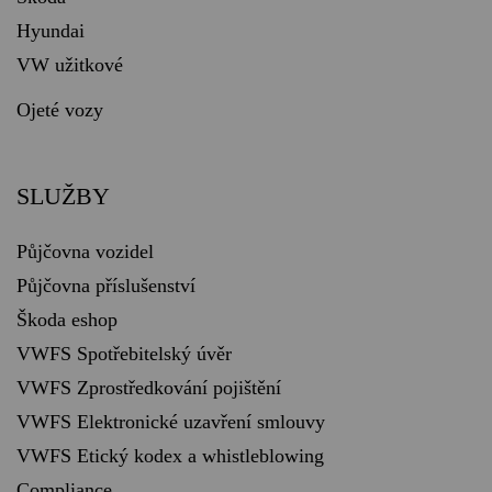
Hyundai
VW užitkové
Ojeté vozy
SLUŽBY
Půjčovna vozidel
Půjčovna příslušenství
Škoda eshop
VWFS Spotřebitelský úvěr
VWFS Zprostředkování pojištění
VWFS Elektronické uzavření smlouvy
VWFS Etický kodex a whistleblowing
Compliance