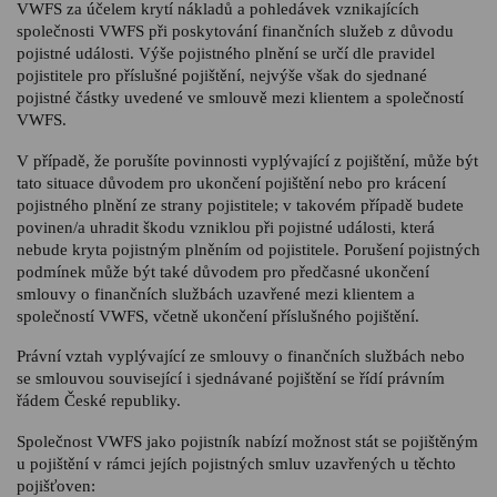
VWFS za účelem krytí nákladů a pohledávek vznikajících
společnosti VWFS při poskytování finančních služeb z důvodu
pojistné události. Výše pojistného plnění se určí dle pravidel
pojistitele pro příslušné pojištění, nejvýše však do sjednané
pojistné částky uvedené ve smlouvě mezi klientem a společností
VWFS.
V případě, že porušíte povinnosti vyplývající z pojištění, může být
tato situace důvodem pro ukončení pojištění nebo pro krácení
pojistného plnění ze strany pojistitele; v takovém případě budete
povinen/a uhradit škodu vzniklou při pojistné události, která
nebude kryta pojistným plněním od pojistitele. Porušení pojistných
podmínek může být také důvodem pro předčasné ukončení
smlouvy o finančních službách uzavřené mezi klientem a
společností VWFS, včetně ukončení příslušného pojištění.
Právní vztah vyplývající ze smlouvy o finančních službách nebo
se smlouvou související i sjednávané pojištění se řídí právním
řádem České republiky.
Společnost VWFS jako pojistník nabízí možnost stát se pojištěným
u pojištění v rámci jejích pojistných smluv uzavřených u těchto
pojišťoven: