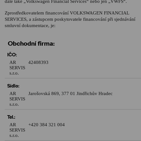
dále také „Volkswagen Financial Services“ nebo jen „VWFS“.
Zprostředkovatelem financování VOLKSWAGEN FINANCIAL
SERVICES, a zástupcem poskytovatele financování při sjednávání
smluvní dokumentace, je:
Obchodní firma:
IČO:
AR
42408393
SERVIS
s.r.o.
Sídlo:
AR
Jarošovská 869, 377 01 Jindřichův Hradec
SERVIS
s.r.o.
Tel.:
AR
+420 384 321 004
SERVIS
s.r.o.