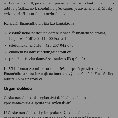
rozhodce rozhodl; pokud není pravomocné rozhodnutí Finančního
arbitra předloženo k soudnímu přezkumu, je závazné a má účinky
vykonatelného soudního rozhodnutí.
Kancelář finančního arbitra lze kontaktovat:
osobně nebo poštou na adrese Kancelář finančního arbitra,
Legerova 1581/69, 110 00 Praha 1
telefonicky na čísle + 420 257 042 070
emailem na adrese
arbitr@finarbitr.cz
prostřednictvím datové schránky s ID qr9ab9x
Bližší informace o mimosoudním řešení sporů prostřednictvím
Finančního arbitra lze najít na internetových stránkách Finančního
arbitra
www.finarbitr.cz
.
Orgán dohledu
Česká národní banka vykonává dohled nad činností
zprostředkovatele spotřebitelských úvěrů.
U České národní banky lze podat stížnost na činnost
zprostředkovatele v oblasti podléhající dohledové činnosti ČNB,