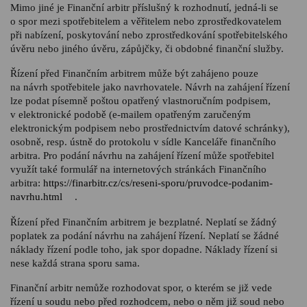
Mimo jiné je Finanční arbitr příslušný k rozhodnutí, jedná-li se
o spor mezi spotřebitelem a věřitelem nebo zprostředkovatelem
při nabízení, poskytování nebo zprostředkování spotřebitelského
úvěru nebo jiného úvěru, zápůjčky, či obdobné finanční služby.
Řízení před Finančním arbitrem může být zahájeno pouze
na návrh spotřebitele jako navrhovatele. Návrh na zahájení řízení
lze podat písemně poštou opatřený vlastnoručním podpisem,
v elektronické podobě (e-mailem opatřeným zaručeným
elektronickým podpisem nebo prostřednictvím datové schránky),
osobně, resp. ústně do protokolu v sídle Kanceláře finančního
arbitra. Pro podání návrhu na zahájení řízení může spotřebitel
využít také formulář na internetových stránkách Finančního
arbitra:
https://finarbitr.cz/cs/reseni-sporu/pruvodce-podanim-
navrhu.html
.
Řízení před Finančním arbitrem je bezplatné. Neplatí se žádný
poplatek za podání návrhu na zahájení řízení. Neplatí se žádné
náklady řízení podle toho, jak spor dopadne. Náklady řízení si
nese každá strana sporu sama.
Finanční arbitr nemůže rozhodovat spor, o kterém se již vede
řízení u soudu nebo před rozhodcem, nebo o něm již soud nebo