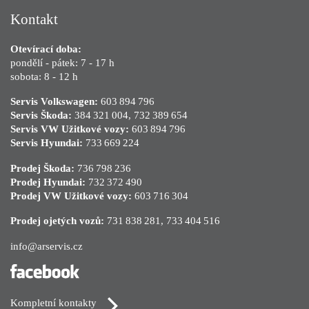
Kontakt
Otevírací doba:
pondělí - pátek: 7 - 17 h
sobota: 8 - 12 h
Servis Volkswagen:
603 894 796
Servis Škoda:
384 321 004
,
732 389 654
Servis VW Užitkové vozy:
603 894 796
Servis Hyundai:
733 669 224
Prodej Škoda:
736 798 236
Prodej Hyundai:
732 372 490
Prodej VW Užitkové vozy:
603 716 304
Prodej ojetých vozů:
731 838 281
,
733 404 516
info@arservis.cz
Kompletní kontakty