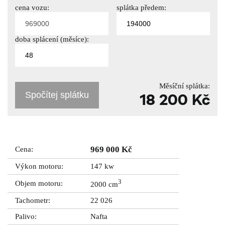
cena vozu:
splátka předem:
doba splácení (měsíce):
Měsíční splátka:
Spočítej splátku
18 200 Kč
969 000 Kč
Cena:
Výkon motoru:
147 kw
3
Objem motoru:
2000 cm
Tachometr:
22 026
Palivo:
Nafta