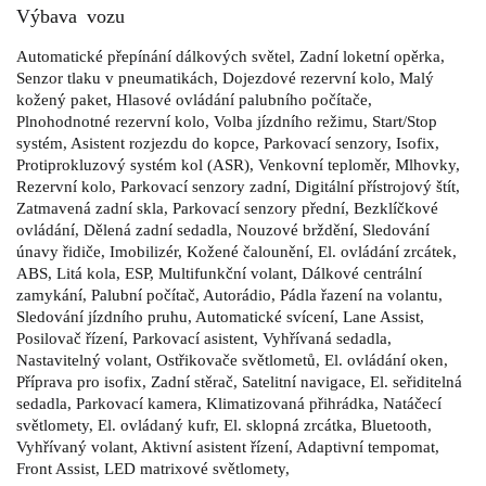
Výbava vozu
Automatické přepínání dálkových světel, Zadní loketní opěrka,
Senzor tlaku v pneumatikách, Dojezdové rezervní kolo, Malý
kožený paket, Hlasové ovládání palubního počítače,
Plnohodnotné rezervní kolo, Volba jízdního režimu, Start/Stop
systém, Asistent rozjezdu do kopce, Parkovací senzory, Isofix,
Protiprokluzový systém kol (ASR), Venkovní teploměr, Mlhovky,
Rezervní kolo, Parkovací senzory zadní, Digitální přístrojový štít,
Zatmavená zadní skla, Parkovací senzory přední, Bezklíčkové
ovládání, Dělená zadní sedadla, Nouzové brždění, Sledování
únavy řidiče, Imobilizér, Kožené čalounění, El. ovládání zrcátek,
ABS, Litá kola, ESP, Multifunkční volant, Dálkové centrální
zamykání, Palubní počítač, Autorádio, Pádla řazení na volantu,
Sledování jízdního pruhu, Automatické svícení, Lane Assist,
Posilovač řízení, Parkovací asistent, Vyhřívaná sedadla,
Nastavitelný volant, Ostřikovače světlometů, El. ovládání oken,
Příprava pro isofix, Zadní stěrač, Satelitní navigace, El. seřiditelná
sedadla, Parkovací kamera, Klimatizovaná přihrádka, Natáčecí
světlomety, El. ovládaný kufr, El. sklopná zrcátka, Bluetooth,
Vyhřívaný volant, Aktivní asistent řízení, Adaptivní tempomat,
Front Assist, LED matrixové světlomety,