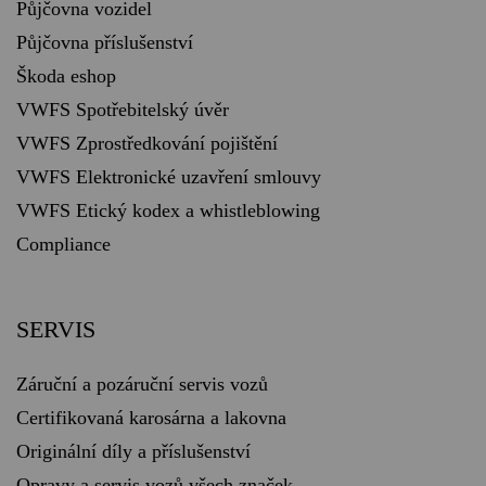
Půjčovna vozidel
Půjčovna příslušenství
Škoda eshop
VWFS Spotřebitelský úvěr
VWFS Zprostředkování pojištění
VWFS Elektronické uzavření smlouvy
VWFS Etický kodex a whistleblowing
Compliance
SERVIS
Záruční a pozáruční servis vozů
Certifikovaná karosárna a lakovna
Originální díly a příslušenství
Opravy a servis vozů všech značek