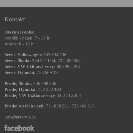
Kontakt
Otevírací doba:
pondělí - pátek: 7 - 17 h
sobota: 8 - 12 h
Servis Volkswagen:
603 894 796
Servis Škoda:
384 321 004
,
732 389 654
Servis VW Užitkové vozy:
603 894 796
Servis Hyundai:
733 669 224
Prodej Škoda:
736 798 236
Prodej Hyundai:
732 372 490
Prodej VW Užitkové vozy:
603 716 304
Prodej ojetých vozů:
731 838 281
,
733 404 516
info@arservis.cz