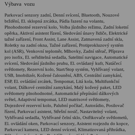
Výbava vozu
Parkovací senzory zadní, Denní svícení, Bluetooth, Nouzové
brždění, El. sklopná zrcátka, Pádla řazení na volantu,
Plnohodnotné rezervní kolo, Volba jízdního režimu, Zadní loketní
opěrka, Aktivní asistent řízení, Sledování únavy řidiče, Elektrické
tažné zařízení, Front Assist, Lane Assist, Zatmavená zadní skla,
Roletky na zadní okna, Tažné zařízení, Protiprokluzový systém
kol (ASR), Venkovní teploměr, Mlhovky, Zadní stěrač, Příprava
pro isofix, El. seřiditelná sedadla, Satelitní navigace, Automatické
svícení, Sledování jízdního pruhu, El. ovládaný kufr, Natáčecí
světlomety, Rezervní kolo, Start/Stop systém, Vyhřívaný volant,
USB, Imobilizér, Kožené čalounění, ABS, Centrální zamykání,
ESP, El. ovládání zrcátek, Tempomat, Litá kola, Multifunkční
volant, Dálkové centrální zamykání, Malý kožený paket, LED
světlomety plnohodnotné, Automatické přepínání dálkových
světel, Adaptivní tempomat, LED matrixové světlomety,
Dojezdové rezervní kolo, Palubní počítač, Autorádio, Posilovač
řízení, Parkovací asistent, Střešní nosič, Nastavitelný volant,
Vyhřívaná sedadla, Vyhřívané čelní sklo, Ostřikovače světlometů,
El. ovládání oken, Parkovací senzory, Asistent rozjezdu do kopce,
Parkovací kamera, LED denní svícení, Klimatizovaná přihrádka,