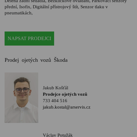
Dělená zadní sedadla, Bezklíčkové ovládání, Parkovací senzory
přední, Isofix, Digitální přístrojový štít, Senzor tlaku v
pneumatikách,
NAPSAT PRODEJCI
Prodej ojetých vozů Škoda
Jakub Košťál
Prodejce ojetých vozů
733 404 516
jakub.kostal@arservis.cz
Václav Potužák