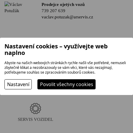
Prodejce ojetých vozů
739 207 639
vaclav.potuzak@arservis.cz
Nastavení cookies – využívejte web
naplno
Abyste na našich webových stránkách rychle našli vše potřebné, nemuseli
PŘEDVÁDĚCÍ JÍZDA
SKLADOVÉ VOZY
zbytečně klikat a nezobrazovaly se vám věci, které vás nezajímají,
potřebujeme souhlas se zpracováním souborů cookies.
Nastavení
Povolit všechny cookies
OPERATIVNÍ LEASING
FINANCOVÁNÍ
SERVIS VOZIDEL