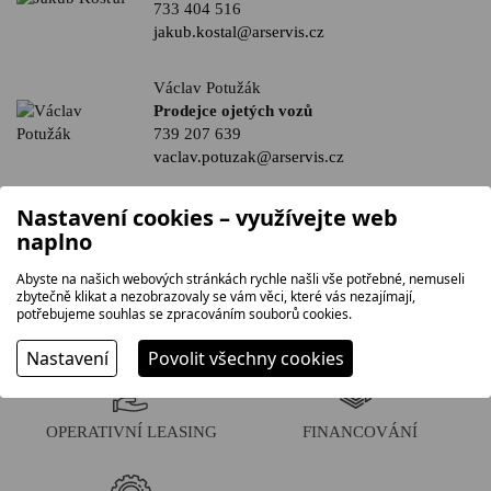
733 404 516
jakub.kostal@arservis.cz
Václav Potužák
Prodejce ojetých vozů
739 207 639
vaclav.potuzak@arservis.cz
Nastavení cookies – využívejte web
naplno
Abyste na našich webových stránkách rychle našli vše potřebné, nemuseli
zbytečně klikat a nezobrazovaly se vám věci, které vás nezajímají,
potřebujeme souhlas se zpracováním souborů cookies.
PŘEDVÁDĚCÍ JÍZDA
SKLADOVÉ VOZY
Nastavení
Povolit všechny cookies
OPERATIVNÍ LEASING
FINANCOVÁNÍ