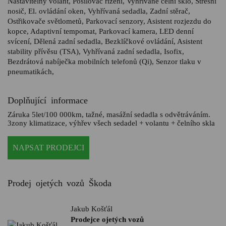
Nastavitelný volant, Posilovač řízení, Vyhřívané čelní sklo, Střešní
nosič, El. ovládání oken, Vyhřívaná sedadla, Zadní stěrač,
Ostřikovače světlometů, Parkovací senzory, Asistent rozjezdu do
kopce, Adaptivní tempomat, Parkovací kamera, LED denní
svícení, Dělená zadní sedadla, Bezklíčkové ovládání, Asistent
stability přívěsu (TSA), Vyhřívaná zadní sedadla, Isofix,
Bezdrátová nabíječka mobilních telefonů (Qi), Senzor tlaku v
pneumatikách,
Doplňující informace
Záruka 5let/100 000km, tažné, masážní sedadla s odvětráváním.
3zony klimatizace, výhřev všech sedadel + volantu + čelního skla
NAPSAT PRODEJCI
Prodej ojetých vozů Škoda
Jakub Košťál
Prodejce ojetých vozů