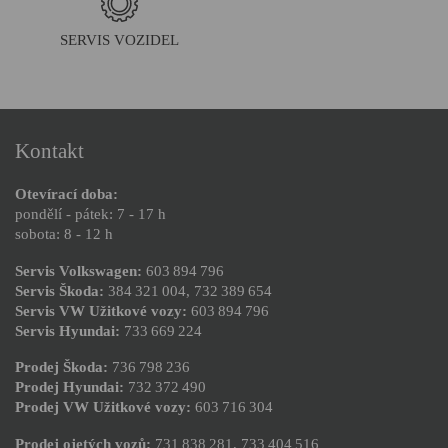
SERVIS VOZIDEL
Kontakt
Otevírací doba:
pondělí - pátek: 7 - 17 h
sobota: 8 - 12 h
Servis Volkswagen:
603 894 796
Servis Škoda:
384 321 004
,
732 389 654
Servis VW Užitkové vozy:
603 894 796
Servis Hyundai:
733 669 224
Prodej Škoda:
736 798 236
Prodej Hyundai:
732 372 490
Prodej VW Užitkové vozy:
603 716 304
Prodej ojetých vozů:
731 838 281
,
733 404 516