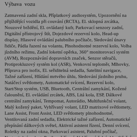
Výbava vozu
Zatmavená zadní skla, Příplatkový audiosystém, Upozornění na
přijíždějící vozidla při couvání (RCTA), El. sklopná zrcátka,
Nouzové brždění, El. ovládaný kufr, Parkovací senzory zadní,
Digitální přístrojový štít, Dojezdové rezervní kolo, Head-up
display, Hlasové ovládání palubního počítače, Sledování únavy
řidiče, Pádla řazení na volantu, Plnohodnotné rezervní kolo, Volba
jízdního režimu, Zadní loketní opěrka, 360° monitorovací systém
(AVM), Rozpoznávání dopravních značek, Senzor stěračů,
Protiprokluzový systém kol (ASR), Venkovní teploměr, Mlhovky,
Příprava pro isofix, El. seřiditelná sedadla, Satelitní navigace,
Tažné zařízení, Hlídání mrtvého úhlu, Sledování jízdního pruhu,
Natáčecí světlomety, Automatické svícení, Rezervní kolo,
Start/Stop systém, USB, Bluetooth, Centrální zamykání, Kožené
čalounění, El. ovládání zrcátek, ABS, Litá kola, ESP, Dálkové
centrální zamykání, Tempomat, Autorádio, Multifunkční volant,
Malý kožený paket, Vyhřívaný volant, LED matrixové světlomety,
Lane Assist, Front Assist, LED světlomety plnohodnotné,
Ventilovaná zadní sedadla, Elektrické tažné zařízení, Automatické
přepínání dálkových světel, Aktivní asistent řízení, Denní svícení,
Roletky na zadní okna, Parkovací asistent, Palubní počítač,