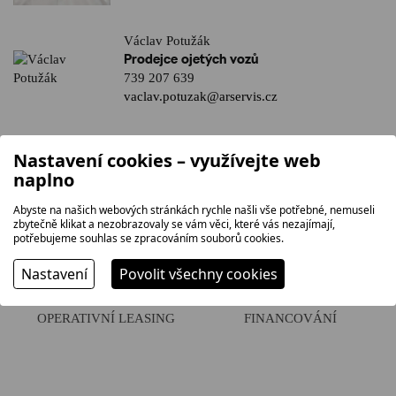
Václav Potužák
Prodejce ojetých vozů
739 207 639
vaclav.potuzak@arservis.cz
Nastavení cookies – využívejte web
naplno
Abyste na našich webových stránkách rychle našli vše potřebné, nemuseli
zbytečně klikat a nezobrazovaly se vám věci, které vás nezajímají,
PŘEDVÁDĚCÍ JÍZDA
SKLADOVÉ VOZY
potřebujeme souhlas se zpracováním souborů cookies.
Nastavení
Povolit všechny cookies
OPERATIVNÍ LEASING
FINANCOVÁNÍ