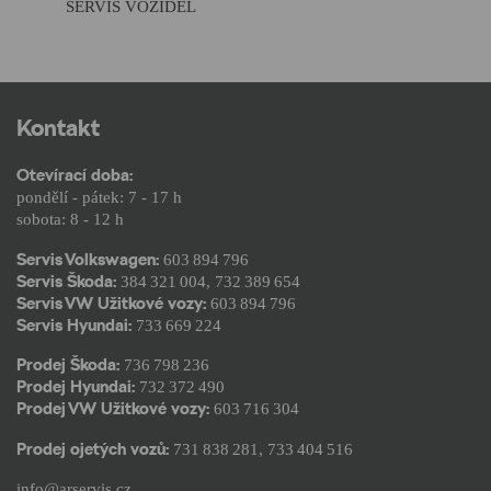
SERVIS VOZIDEL
Kontakt
Otevírací doba:
pondělí - pátek: 7 - 17 h
sobota: 8 - 12 h
Servis Volkswagen:
603 894 796
Servis Škoda:
384 321 004
,
732 389 654
Servis VW Užitkové vozy:
603 894 796
Servis Hyundai:
733 669 224
Prodej Škoda:
736 798 236
Prodej Hyundai:
732 372 490
Prodej VW Užitkové vozy:
603 716 304
Prodej ojetých vozů:
731 838 281
,
733 404 516
info@arservis.cz