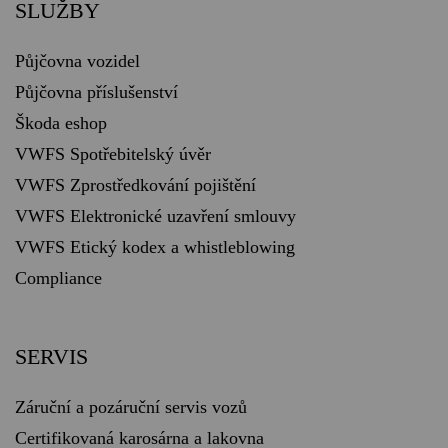
SLUŽBY
Půjčovna vozidel
Půjčovna příslušenství
Škoda eshop
VWFS Spotřebitelský úvěr
VWFS Zprostředkování pojištění
VWFS Elektronické uzavření smlouvy
VWFS Etický kodex a whistleblowing
Compliance
SERVIS
Záruční a pozáruční servis vozů
Certifikovaná karosárna a lakovna