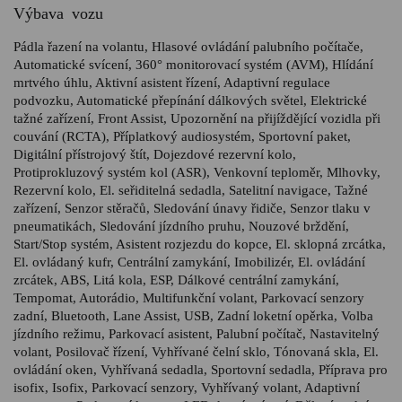
Výbava vozu
Pádla řazení na volantu, Hlasové ovládání palubního počítače,
Automatické svícení, 360° monitorovací systém (AVM), Hlídání
mrtvého úhlu, Aktivní asistent řízení, Adaptivní regulace
podvozku, Automatické přepínání dálkových světel, Elektrické
tažné zařízení, Front Assist, Upozornění na přijíždějící vozidla při
couvání (RCTA), Příplatkový audiosystém, Sportovní paket,
Digitální přístrojový štít, Dojezdové rezervní kolo,
Protiprokluzový systém kol (ASR), Venkovní teploměr, Mlhovky,
Rezervní kolo, El. seřiditelná sedadla, Satelitní navigace, Tažné
zařízení, Senzor stěračů, Sledování únavy řidiče, Senzor tlaku v
pneumatikách, Sledování jízdního pruhu, Nouzové brždění,
Start/Stop systém, Asistent rozjezdu do kopce, El. sklopná zrcátka,
El. ovládaný kufr, Centrální zamykání, Imobilizér, El. ovládání
zrcátek, ABS, Litá kola, ESP, Dálkové centrální zamykání,
Tempomat, Autorádio, Multifunkční volant, Parkovací senzory
zadní, Bluetooth, Lane Assist, USB, Zadní loketní opěrka, Volba
jízdního režimu, Parkovací asistent, Palubní počítač, Nastavitelný
volant, Posilovač řízení, Vyhřívané čelní sklo, Tónovaná skla, El.
ovládání oken, Vyhřívaná sedadla, Sportovní sedadla, Příprava pro
isofix, Isofix, Parkovací senzory, Vyhřívaný volant, Adaptivní