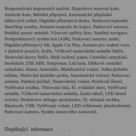
Rozpoznávání dopravních značek, Dojezdové rezervní kolo,
Android Auto, Mobilní připojení, Automatické přepínání
dálkových světel, Digitální přístrojová deska, Venkovní teploměr,
Start/Stop systém, Asistent rozjezdu do kopce, Parkovací senzory,
Podélný posuv sedadel, Výsuvné opěrky hlav, Satelitní navigace,
Protiprokluzový systém kol (ASR), Parkovací senzory zadní,
Digitální přístrojový štít, Apple Car Play, Asistent pro vedení vozu
v jízdních pruzích, Isofix, Výškově nastavitelné sedadlo řidiče,
Sledování únavy řidiče, Malý kožený paket, Centrální zamykání,
Imobilizér, ESP, ABS, Tempomat, Litá kola, Dálkové centrální
zamykání, Alarm, Autorádio, Multifunkční volant, Volba jízdního
režimu, Sledování jízdního pruhu, Automatické svícení, Parkovací
asistent, Palubní počítač, Nastavitelný volant, Posilovač řízení,
Vyhřívaná zrcátka, Tónovaná skla, El. ovládání oken, Vyhřívaná
sedadla, Výškově nastavitelná sedadla, Zadní stěrač, LED denní
svícení, Deaktivace airbagu spolujezdce, El. sklopná zrcátka,
Bluetooth, USB, Vyhřívaný volant, LED světlomety plnohodnotné,
Parkovací kamera, Systém nouzového zastavení,
Doplňující informace