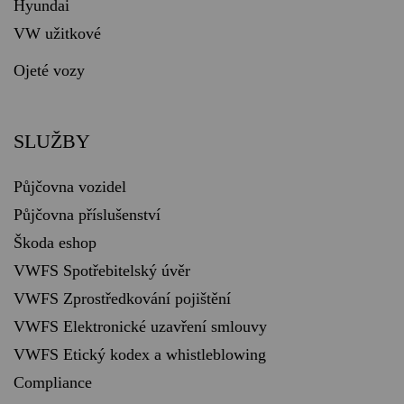
Hyundai
VW užitkové
Ojeté vozy
SLUŽBY
Půjčovna vozidel
Půjčovna příslušenství
Škoda eshop
VWFS Spotřebitelský úvěr
VWFS Zprostředkování pojištění
VWFS Elektronické uzavření smlouvy
VWFS Etický kodex a whistleblowing
Compliance