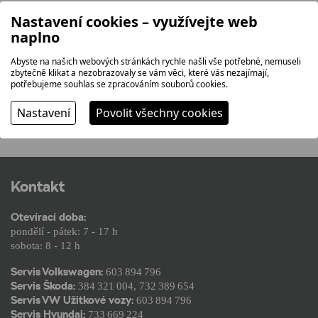
Nastavení cookies – využívejte web
naplno
OPERATIVNÍ LEASING
FINANCOVÁNÍ
Abyste na našich webových stránkách rychle našli vše potřebné, nemuseli
zbytečně klikat a nezobrazovaly se vám věci, které vás nezajímají,
potřebujeme souhlas se zpracováním souborů cookies.
SERVIS VOZIDEL
Nastavení
Povolit všechny cookies
Kontakt
Otevírací doba:
pondělí - pátek: 7 - 17 h
sobota: 8 - 12 h
Servis Volkswagen:
603 894 796
Servis Škoda:
384 321 004
,
732 389 654
Servis VW Užitkové vozy:
603 894 796
Servis Hyundai:
733 669 224