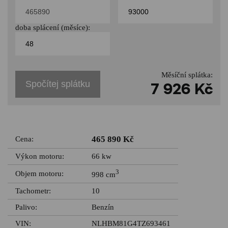
doba splácení (měsíce):
Měsíční splátka:
Spočítej splátku
7 926 Kč
465 890 Kč
Cena:
Výkon motoru:
66 kw
3
Objem motoru:
998 cm
Tachometr:
10
Palivo:
Benzín
VIN:
NLHBM81G4TZ693461