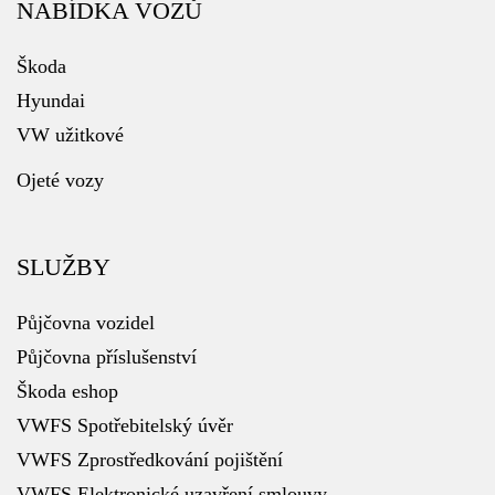
NABÍDKA VOZŮ
Škoda
Hyundai
VW užitkové
Ojeté vozy
SLUŽBY
Půjčovna vozidel
Půjčovna příslušenství
Škoda eshop
VWFS Spotřebitelský úvěr
VWFS Zprostředkování pojištění
VWFS Elektronické uzavření smlouvy