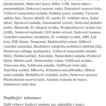
plnohodnotné, Sledování únavy řidiče, USB, Senzor tlaku v
pneumatikách, Parkovací senzory zadní, Dojezdové rezervní kolo,
Výškově nastavitelná sedadla, Podélný posuv sedadel, Výsuvné
opěrky hlav, Senzor stěračů, El. startér, El. ovládání oken, Zadní
stěrač, Sportovní sedadla, Automatické svícení, Sledování jízdního
pruhu, Bluetooth, El. sklopná zrcátka, Protiprokluzový systém kol
(ASR), Venkovní teploměr, LED denní svícení, Parkovací kamera,
Centrální zamykání, Imobilizér, El. ovládání zrcátek, ABS, Litá
kola, ESP, Alarm, Tempomat, Multifunkční volant, Dálkové
centrální zamykání, Bezdrátová nabíječka mobilních telefonů (Qi),
Deaktivace airbagu spolujezdce, Výškově nastavitelné sedadlo
řidiče, Palubní počítač, Autorádio, Nastavitelná sedadla, Posilovač
řízení, Střešní nosič, Nastavitelný volant, Vyhřívaná zrcátka,
Tónovaná skla, Vyhřívaná sedadla, Vyhřívané čelní sklo,
Start/Stop systém, Mlhovky, Klimatizovaná přihrádka, Dělená
zadní sedadla, Bezklíčkové ovládání, Isofix, Parkovací senzory,
Plnohodnotné rezervní kolo, Asistent rozjezdu do kopce,
Zatmavená zadní skla,
Doplňující informace
Další výbavy: brzdový asistent, aut. zabrzdění v kopci,