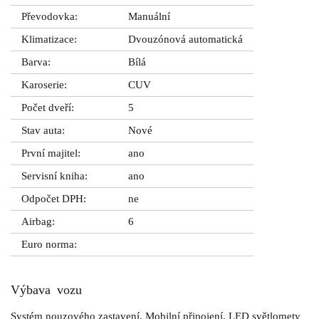
Převodovka:
Manuální
Klimatizace:
Dvouzónová automatická
Barva:
Bílá
Karoserie:
CUV
Počet dveří:
5
Stav auta:
Nové
První majitel:
ano
Servisní kniha:
ano
Odpočet DPH:
ne
Airbag:
6
Euro norma:
Výbava vozu
Systém nouzového zastavení, Mobilní připojení, LED světlomety