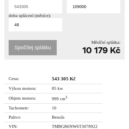
doba splácení (měsíce):
Měsíční splátka:
Spočítej splátku
10 179 Kč
543 305 Kč
Cena:
Výkon motoru:
85 kw
3
Objem motoru:
999 cm
Tachometr:
10
Palivo:
Benzín
VIN:
TMBGR6NW6T3078922