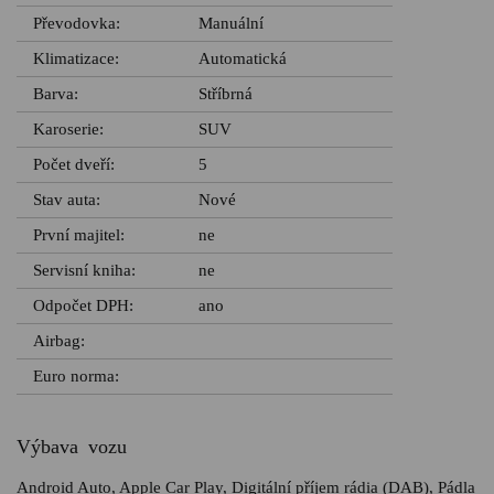
Převodovka:
Manuální
Klimatizace:
Automatická
Barva:
Stříbrná
Karoserie:
SUV
Počet dveří:
5
Stav auta:
Nové
První majitel:
ne
Servisní kniha:
ne
Odpočet DPH:
ano
Airbag:
Euro norma:
Výbava vozu
Android Auto, Apple Car Play, Digitální příjem rádia (DAB), Pádla