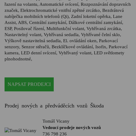
řazení na volantu, Automatické svícení, Rozpoznávání dopravních
značek, Elektrochromatické vnitřní zpětné zrcátko, Bezdrátová
nabíječka mobilních telefonů (Qi), Zadní loketní opěrka, Lane
Assist, ABS, Centrální zamykání, Dálkové centrální zamykání,
ESP, Posilovač řízení, Multifunkční volant, Vyhřívaná zrcátka,
Nastavitelný volant, Vyhřívaná sedadla, Vyhřívané čelní sklo,
Výškově nastavitelná sedadla, El. ovládání oken, Parkovací
senzory, Senzor stěračů, Bezklíčkové ovládání, Isofix, Parkovací
kamera, LED denní svícení, Vyhřívaný volant, LED světlomety
plnohodnotné,
NAPSAT PRODEJCI
Prodej nových a předváděcích vozů Škoda
Tomáš Vicany
Vedoucí prodeje nových vozů
736 798 236