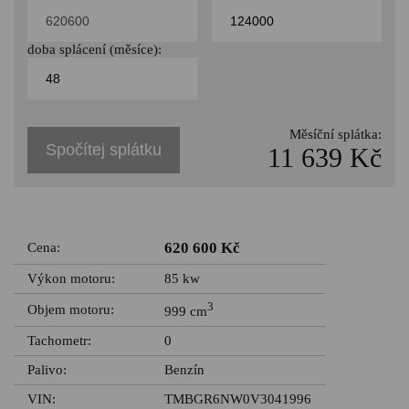
doba splácení (měsíce):
Měsíční splátka:
Spočítej splátku
11 639 Kč
620 600 Kč
Cena:
Výkon motoru:
85 kw
3
Objem motoru:
999 cm
Tachometr:
0
Palivo:
Benzín
VIN:
TMBGR6NW0V3041996