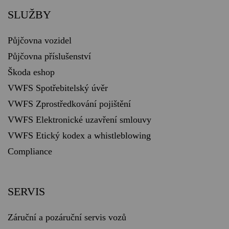
SLUŽBY
Půjčovna vozidel
Půjčovna příslušenství
Škoda eshop
VWFS Spotřebitelský úvěr
VWFS Zprostředkování pojištění
VWFS Elektronické uzavření smlouvy
VWFS Etický kodex a whistleblowing
Compliance
SERVIS
Záruční a pozáruční servis vozů