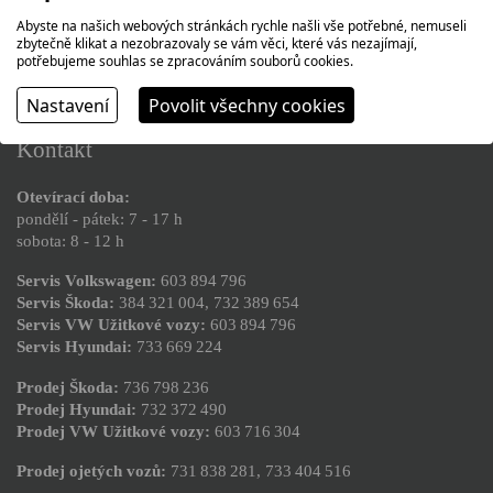
Abyste na našich webových stránkách rychle našli vše potřebné, nemuseli
SERVIS VOZIDEL
zbytečně klikat a nezobrazovaly se vám věci, které vás nezajímají,
potřebujeme souhlas se zpracováním souborů cookies.
Nastavení
Povolit všechny cookies
Kontakt
Otevírací doba:
pondělí - pátek: 7 - 17 h
sobota: 8 - 12 h
Servis Volkswagen:
603 894 796
Servis Škoda:
384 321 004
,
732 389 654
Servis VW Užitkové vozy:
603 894 796
Servis Hyundai:
733 669 224
Prodej Škoda:
736 798 236
Prodej Hyundai:
732 372 490
Prodej VW Užitkové vozy:
603 716 304
Prodej ojetých vozů:
731 838 281
,
733 404 516