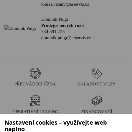
tomas.vicany@arservis.cz
Dominik Pulgr
Prodejce nových vozů
734 391 735
dominik.pulgr@arservis.cz
PŘEDVÁDĚCÍ JÍZDA
SKLADOVÉ VOZY
OPERATIVNÍ LEASING
FINANCOVÁNÍ
Nastavení cookies – využívejte web
naplno