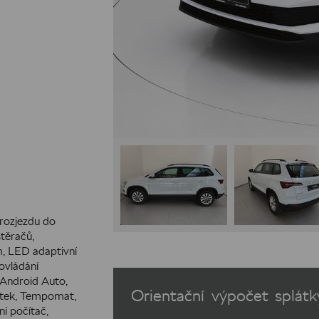
 rozjezdu do
stěračů,
m, LED adaptivní
ovládání
, Android Auto,
Orientační výpočet splátk
cátek, Tempomat,
ní počítač,