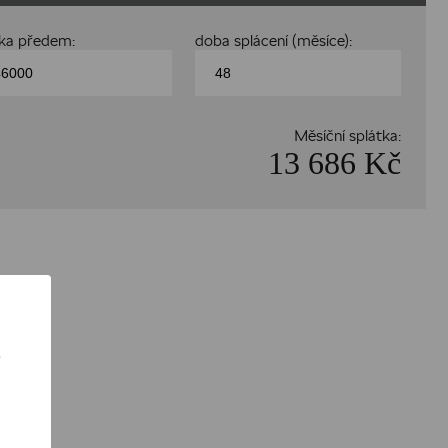
tka předem:
doba splácení (měsíce):
Měsíční splátka:
13 686 Kč
ě