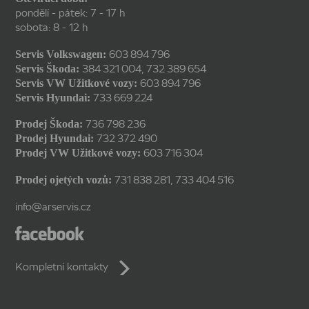
pondělí - pátek: 7 - 17 h
sobota: 8 - 12 h
603 894 796
Servis Volkswagen:
384 321 004
,
732 389 654
Servis Škoda:
603 894 796
Servis VW Užitkové vozy:
733 669 224
Servis Hyundai:
736 798 236
Prodej Škoda:
732 372 490
Prodej Hyundai:
603 716 304
Prodej VW Užitkové vozy:
731 838 281
,
733 404 516
Prodej ojetých vozů:
info@arservis.cz
Kompletní kontakty