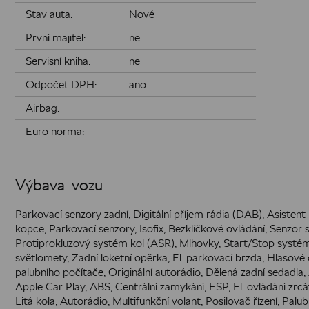
Stav auta:
Nové
První majitel:
ne
Servisní kniha:
ne
Odpočet DPH:
ano
Airbag:
Euro norma:
Výbava vozu
Parkovací senzory zadní, Digitální příjem rádia (DAB), Asistent
kopce, Parkovací senzory, Isofix, Bezklíčkové ovládání, Senzor 
Protiprokluzový systém kol (ASR), Mlhovky, Start/Stop systé
světlomety, Zadní loketní opěrka, El. parkovací brzda, Hlasové 
palubního počítače, Originální autorádio, Dělená zadní sedadla
Apple Car Play, ABS, Centrální zamykání, ESP, El. ovládání zr
Litá kola, Autorádio, Multifunkční volant, Posilovač řízení, Palub