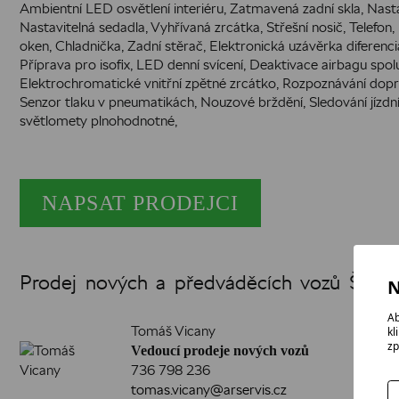
Ambientní LED osvětlení interiéru, Zatmavená zadní skla, Nasta
Nastavitelná sedadla, Vyhřívaná zrcátka, Střešní nosič, Telefon, 
oken, Chladnička, Zadní stěrač, Elektronická uzávěrka diferenci
Příprava pro isofix, LED denní svícení, Deaktivace airbagu spol
Elektrochromatické vnitřní zpětné zrcátko, Rozpoznávání dopr
Senzor tlaku v pneumatikách, Nouzové brždění, Sledování jízd
světlomety plnohodnotné,
NAPSAT PRODEJCI
Prodej nových a předváděcích vozů Škod
N
Ab
Tomáš Vicany
kl
zp
Vedoucí prodeje nových vozů
736 798 236
tomas.vicany@arservis.cz