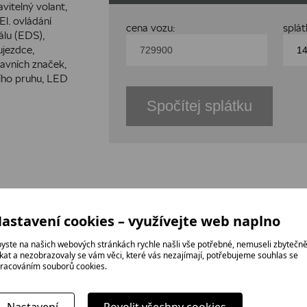
vitelný volant,
El. ovládání
cena vozu:
splá
álu (EDS),
ujezdce,
avních značek,
ního pruhu, LED
Spočítej splátku
a
astavení cookies – využívejte web naplno
yste na našich webových stránkách rychle našli vše potřebné, nemuseli zbytečn
Dominik Pulgr
ikat a nezobrazovaly se vám věci, které vás nezajímají, potřebujeme souhlas se
racováním souborů cookies.
Prodejce nových vozů
734 391 735
dominik.pulgr@arservis.cz
Nastavení
Povolit všechny cookies