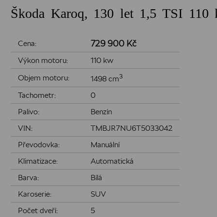
Škoda Karoq, 130 let 1,5 TSI 110 
729 900 Kč
Cena:
Výkon motoru:
110 kw
3
Objem motoru:
1498 cm
Tachometr:
0
Palivo:
Benzín
VIN:
TMBJR7NU6T5033042
Převodovka:
Manuální
Klimatizace:
Automatická
Barva:
Bílá
Karoserie:
SUV
Počet dveří:
5