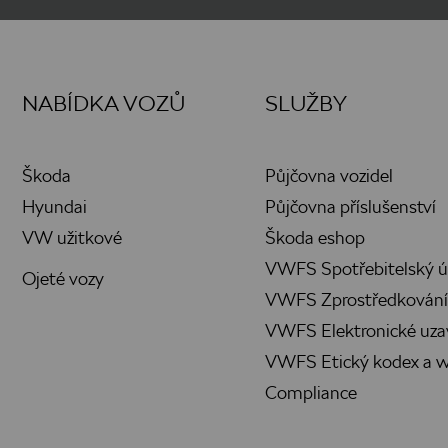
NABÍDKA VOZŮ
SLUŽBY
Škoda
Půjčovna vozidel
Hyundai
Půjčovna příslušenství
VW užitkové
Škoda eshop
VWFS Spotřebitelský ú
Ojeté vozy
VWFS Zprostředkování 
VWFS Elektronické uza
VWFS Etický kodex a w
Compliance