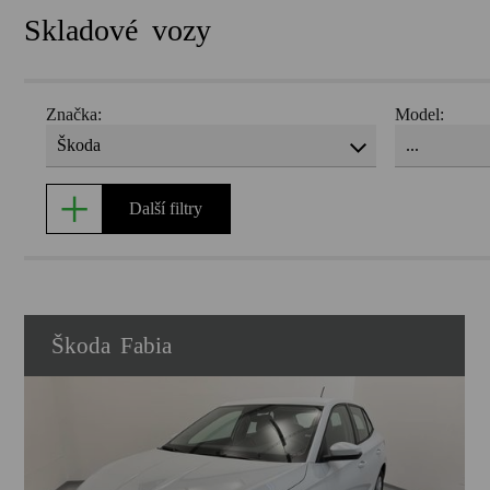
Skladové vozy
Značka:
Model:
Škoda
...
Další filtry
Škoda
Fabia