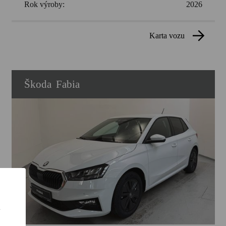
Rok výroby:
2026
karta vozu
Škoda
Fabia
ě