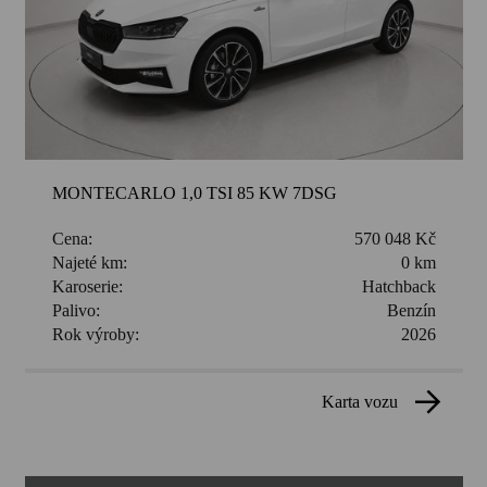
MONTECARLO 1,0 TSI 85 KW 7DSG
Cena:
570 048 Kč
Najeté km:
0 km
Karoserie:
Hatchback
Palivo:
Benzín
Rok výroby:
2026
karta vozu