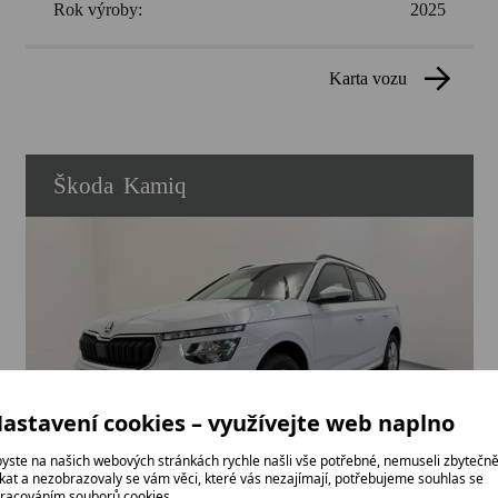
Rok výroby:
2025
karta vozu
Škoda
Kamiq
astavení cookies – využívejte web naplno
yste na našich webových stránkách rychle našli vše potřebné, nemuseli zbytečn
ikat a nezobrazovaly se vám věci, které vás nezajímají, potřebujeme souhlas se
racováním souborů cookies.