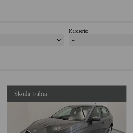
Karoserie:
...
Škoda
Fabia