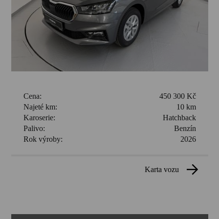
Cena:
450 300 Kč
Najeté km:
10 km
Karoserie:
Hatchback
Palivo:
Benzín
Rok výroby:
2026
karta vozu