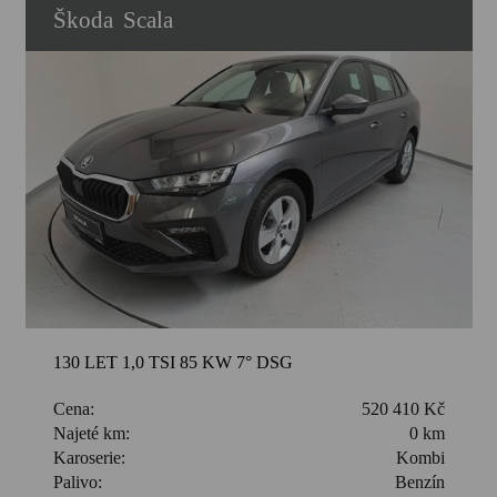
Škoda
Scala
130 LET 1,0 TSI 85 KW 7° DSG
Cena:
520 410 Kč
Najeté km:
0 km
Karoserie:
Kombi
Palivo:
Benzín