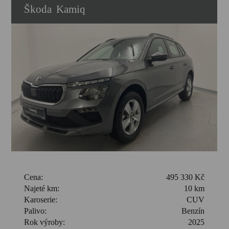
Škoda
Kamiq
Cena:
495 330 Kč
Najeté km:
10 km
Karoserie:
CUV
Palivo:
Benzín
Rok výroby:
2025