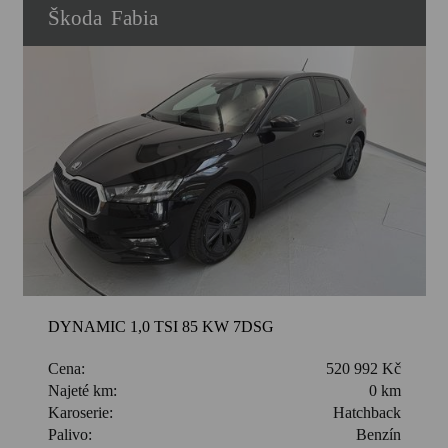
Škoda
Fabia
DYNAMIC 1,0 TSI 85 KW 7DSG
Cena:
520 992 Kč
Najeté km:
0 km
Karoserie:
Hatchback
Palivo:
Benzín