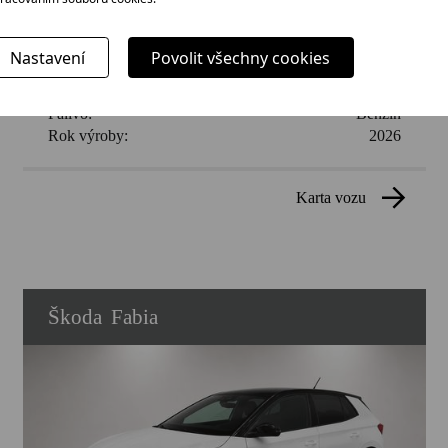
Cena:
543 305 Kč
Nastavení
Povolit všechny cookies
Najeté km:
10 km
Karoserie:
CUV
Palivo:
Benzín
Rok výroby:
2026
karta vozu
Škoda
Fabia