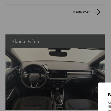
karta vozu
Škoda
Fabia
N
Ab
kl
zp