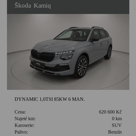
Škoda
Kamiq
DYNAMIC 1,0TSI 85KW 6 MAN.
Cena:
620 600 Kč
Najeté km:
0 km
Karoserie:
SUV
Palivo:
Benzín