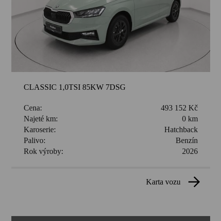
CLASSIC 1,0TSI 85KW 7DSG
Cena:
493 152 Kč
Najeté km:
0 km
Karoserie:
Hatchback
Palivo:
Benzín
Rok výroby:
2026
karta vozu