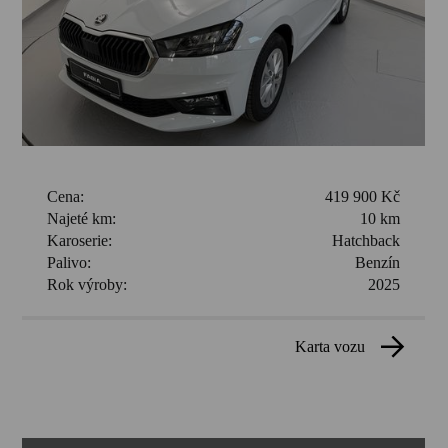
Cena:
419 900 Kč
Najeté km:
10 km
Karoserie:
Hatchback
Palivo:
Benzín
Rok výroby:
2025
karta vozu