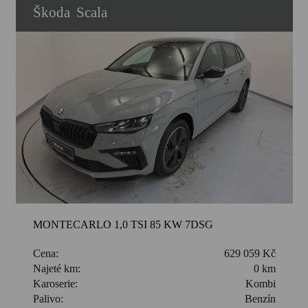
Škoda
Scala
MONTECARLO 1,0 TSI 85 KW 7DSG
Cena:
629 059 Kč
Najeté km:
0 km
Karoserie:
Kombi
Palivo:
Benzín