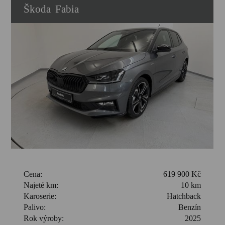
Škoda
Fabia
Cena:
619 900 Kč
Najeté km:
10 km
Karoserie:
Hatchback
Palivo:
Benzín
Rok výroby:
2025