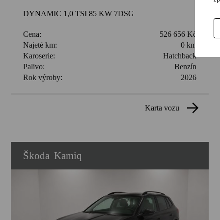
DYNAMIC 1,0 TSI 85 KW 7DSG
Cena:
526 656 Kč
Najeté km:
0 km
Karoserie:
Hatchback
Palivo:
Benzín
Rok výroby:
2026
karta vozu
Škoda
Kamiq