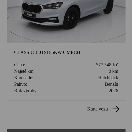
CLASSIC 1,0TSI 85KW 6 MECH.
Cena:
577 548 Kč
Najeté km:
0 km
Karoserie:
Hatchback
Palivo:
Benzín
Rok výroby:
2026
karta vozu