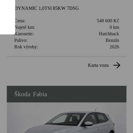
DYNAMIC 1,0TSI 85KW 7DSG
Cena:
548 600 Kč
Najeté km:
0 km
Karoserie:
Hatchback
Palivo:
Benzín
Rok výroby:
2026
karta vozu
Škoda
Fabia