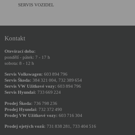
SERVIS VOZIDEL
Kontakt
Otevírací doba:
pondělí - pátek: 7 - 17 h
sobota: 8 - 12 h
Servis Volkswagen:
603 894 796
Servis Škoda:
384 321 004
,
732 389 654
Servis VW Užitkové vozy:
603 894 796
Servis Hyundai:
733 669 224
Prodej Škoda:
736 798 236
Prodej Hyundai:
732 372 490
Prodej VW Užitkové vozy:
603 716 304
Prodej ojetých vozů:
731 838 281
,
733 404 516