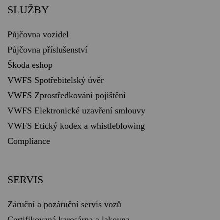
SLUŽBY
Půjčovna vozidel
Půjčovna příslušenství
Škoda eshop
VWFS Spotřebitelský úvěr
VWFS Zprostředkování pojištění
VWFS Elektronické uzavření smlouvy
VWFS Etický kodex a whistleblowing
Compliance
SERVIS
Záruční a pozáruční servis vozů
Certifikovaná karosárna a lakovna