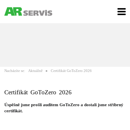
Nacházíte se:
Aktuálně
Certifikát GoToZero 2026
Certifikát GoToZero 2026
Úspěšně jsme prošli auditem GoToZero a dostali jsme stříbrný
certifikát.