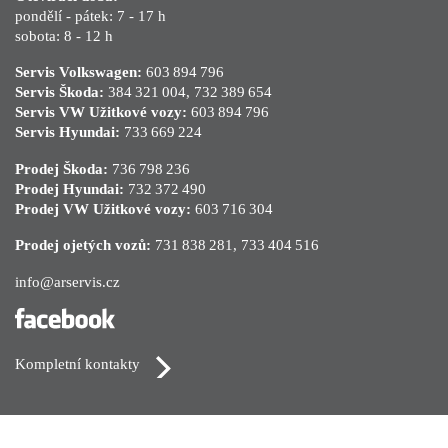
pondělí - pátek: 7 - 17 h
sobota: 8 - 12 h
Servis Volkswagen:
603 894 796
Servis Škoda:
384 321 004
,
732 389 654
Servis VW Užitkové vozy:
603 894 796
Servis Hyundai:
733 669 224
Prodej Škoda:
736 798 236
Prodej Hyundai:
732 372 490
Prodej VW Užitkové vozy:
603 716 304
Prodej ojetých vozů:
731 838 281
,
733 404 516
info@arservis.cz
Kompletní kontakty