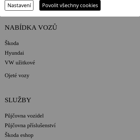
Nastavení
Povolit všechny cookies
NABÍDKA VOZŮ
Škoda
Hyundai
VW užitkové
Ojeté vozy
SLUŽBY
Půjčovna vozidel
Půjčovna příslušenství
Škoda eshop