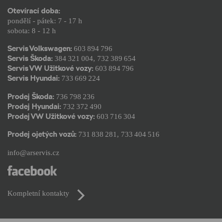
Otevírací doba:
pondělí - pátek: 7 - 17 h
sobota: 8 - 12 h
Servis Volkswagen:
603 894 796
Servis Škoda:
384 321 004
,
732 389 654
Servis VW Užitkové vozy:
603 894 796
Servis Hyundai:
733 669 224
Prodej Škoda:
736 798 236
Prodej Hyundai:
732 372 490
Prodej VW Užitkové vozy:
603 716 304
Prodej ojetých vozů:
731 838 281
,
733 404 516
info@arservis.cz
Kompletní kontakty