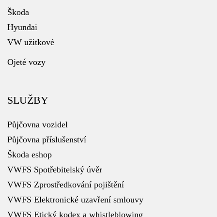
Škoda
Hyundai
VW užitkové
Ojeté vozy
SLUŽBY
Půjčovna vozidel
Půjčovna příslušenství
Škoda eshop
VWFS Spotřebitelský úvěr
VWFS Zprostředkování pojištění
VWFS Elektronické uzavření smlouvy
VWFS Etický kodex a whistleblowing