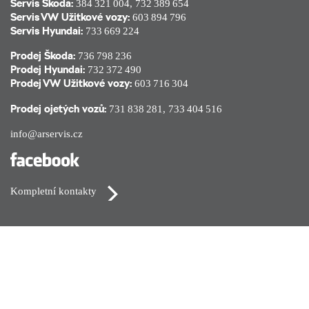
Servis Škoda:
384 321 004
,
732 389 654
Servis VW Užitkové vozy:
603 894 796
Servis Hyundai:
733 669 224
Prodej Škoda:
736 798 236
Prodej Hyundai:
732 372 490
Prodej VW Užitkové vozy:
603 716 304
Prodej ojetých vozů:
731 838 281
,
733 404 516
info@arservis.cz
Kompletní kontakty