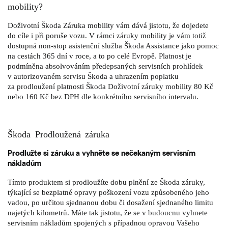
mobility?
Doživotní Škoda Záruka mobility vám dává jistotu, že dojedete
do cíle i při poruše vozu. V rámci záruky mobility je vám totiž
dostupná non-stop asistenční služba Škoda Assistance jako pomoc
na cestách 365 dní v roce, a to po celé Evropě. Platnost je
podmíněna absolvováním předepsaných servisních prohlídek
v autorizovaném servisu Škoda a uhrazením poplatku
za prodloužení platnosti Škoda Doživotní záruky mobility 80 Kč
nebo 160 Kč bez DPH dle konkrétního servisního intervalu.
Škoda Prodloužená záruka
Prodlužte si záruku a vyhněte se nečekaným servisním
nákladům
Tímto produktem si prodloužíte dobu plnění ze Škoda záruky,
týkající se bezplatné opravy poškození vozu způsobeného jeho
vadou, po určitou sjednanou dobu či dosažení sjednaného limitu
najetých kilometrů. Máte tak jistotu, že se v budoucnu vyhnete
servisním nákladům spojených s případnou opravou Vašeho