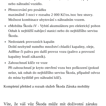
nebo náhradní vozidlo.
Přenocování pro posádku
maximálně 3 noci v rozsahu 2 000 Kč/os./noc bez stravy.
Možnost kombinace ubytování s náhradním vozem.
eMobilita Škoda iV - Vybití akumulátoru pro elektrický pohon
Odtah k nejbližší nabíjecí stanici nebo do nejbližšího servisu
Škoda.
Nedostatek provozních kapalin
Dolití nezbytně nutného množství chladící kapaliny, oleje,
AdBlue či paliva pro další provoz vozu (palivo a provozní
kapaliny hradí zákazník).
Zabouchnutí klíče ve voze
Při zabouchnutí je kryto otevření vozu bez poškození (pokud
nelze, tak odtah do nejbližšího servisu Škoda, případně odvoz
do místa bydliště pro náhradní klíč).
Kompletní přehled a rozsah služeb Škoda Záruka mobility
Víte, že váš vůz Škoda může mít doživotní záruku